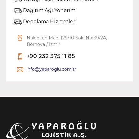
Dağıtım Ağı Yönetimi
Depolama Hizmetleri
Naldöken Mah. 129/10 Sok. No: 39/2A,
Bornova / İzmir
+90 232 375 11 85
info@yaparoglu.com.tr