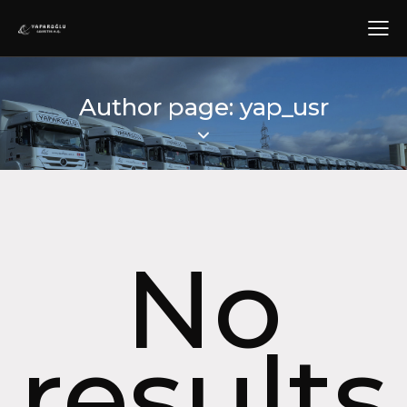
Author page: yap_usr
No
results